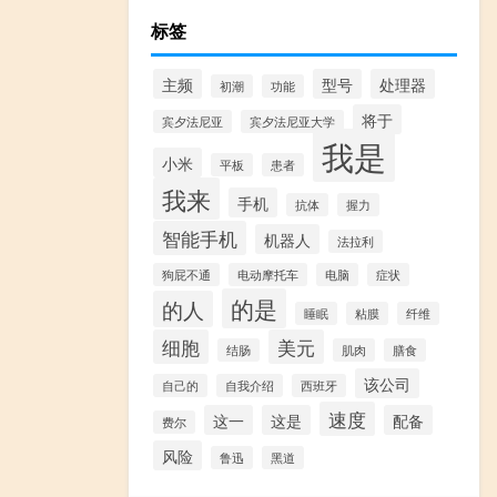
标签
主频
型号
处理器
初潮
功能
将于
宾夕法尼亚
宾夕法尼亚大学
我是
小米
平板
患者
我来
手机
抗体
握力
智能手机
机器人
法拉利
狗屁不通
电动摩托车
电脑
症状
的是
的人
睡眠
粘膜
纤维
细胞
美元
结肠
肌肉
膳食
该公司
自己的
自我介绍
西班牙
速度
这一
这是
配备
费尔
风险
鲁迅
黑道