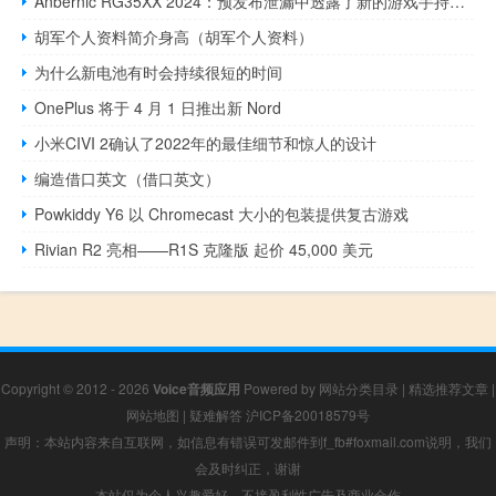
Anbernic RG35XX 2024：预发布泄漏中透露了新的游戏手持设备
胡军个人资料简介身高（胡军个人资料）
为什么新电池有时会持续很短的时间
OnePlus 将于 4 月 1 日推出新 Nord
小米CIVI 2确认了2022年的最佳细节和惊人的设计
编造借口英文（借口英文）
Powkiddy Y6 以 Chromecast 大小的包装提供复古游戏
Rivian R2 亮相——R1S 克隆版 起价 45,000 美元
Copyright © 2012 - 2026
Voice音频应用
Powered by
网站分类目录
|
精选推荐文章
|
网站地图
|
疑难解答
沪ICP备20018579号
声明：本站内容来自互联网，如信息有错误可发邮件到f_fb#foxmail.com说明，我们
会及时纠正，谢谢
本站仅为个人兴趣爱好，不接盈利性广告及商业合作