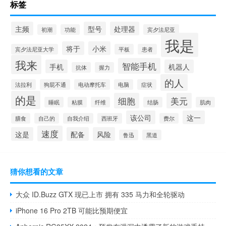
标签
主频
型号
处理器
初潮
功能
宾夕法尼亚
我是
将于
小米
宾夕法尼亚大学
平板
患者
我来
智能手机
手机
机器人
抗体
握力
的人
法拉利
狗屁不通
电动摩托车
电脑
症状
的是
细胞
美元
睡眠
粘膜
纤维
结肠
肌肉
该公司
这一
膳食
自己的
自我介绍
西班牙
费尔
速度
这是
配备
风险
鲁迅
黑道
猜你想看的文章
大众 ID.Buzz GTX 现已上市 拥有 335 马力和全轮驱动
iPhone 16 Pro 2TB 可能比预期便宜