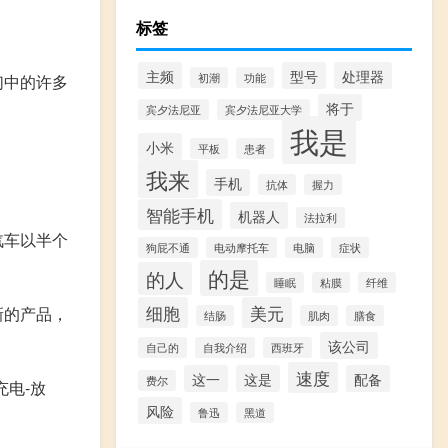
标签
主频
型号
处理器
们中的许多
初潮
功能
将于
宾夕法尼亚
宾夕法尼亚大学
我是
小米
平板
患者
我来
手机
抗体
握力
智能手机
机器人
法拉利
汽车以半个
狗屁不通
电动摩托车
电脑
症状
的是
的人
睡眠
粘膜
纤维
细胞
美元
新的产品，
结肠
肌肉
膳食
该公司
自己的
自我介绍
西班牙
速度
这一
这是
配备
费尔
电-放
风险
鲁迅
黑道