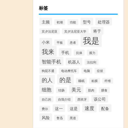
标签
主频
型号
处理器
初潮
功能
将于
宾夕法尼亚
宾夕法尼亚大学
我是
小米
平板
患者
我来
手机
抗体
握力
智能手机
机器人
法拉利
狗屁不通
电动摩托车
电脑
症状
的是
的人
睡眠
粘膜
纤维
细胞
美元
结肠
肌肉
膳食
该公司
自己的
自我介绍
西班牙
速度
这一
这是
配备
费尔
风险
鲁迅
黑道