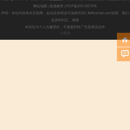
网站地图
|
疑难解答
沪ICP备20018579号
声明：本站内容来自互联网，如信息有错误可发邮件到f_fb#foxmail.com说明，我们
会及时纠正，谢谢
本站仅为个人兴趣爱好，不接盈利性广告及商业合作
小男孩