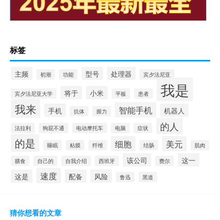
标签
主频
型号
处理器
初潮
功能
宾夕法尼亚
我是
将于
小米
宾夕法尼亚大学
平板
患者
我来
智能手机
手机
机器人
抗体
握力
的人
法拉利
狗屁不通
电动摩托车
电脑
症状
的是
细胞
美元
睡眠
粘膜
纤维
结肠
肌肉
该公司
这一
膳食
自己的
自我介绍
西班牙
费尔
速度
这是
配备
风险
鲁迅
黑道
猜你想看的文章