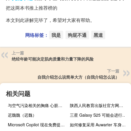
把这两本书推上推荐榜的
本文到此讲解完毕了，希望对大家有帮助。
网络标签：
我是
狗屁不通
黑道
上一篇
绝经年龄可能决定肌肉质量和力量下降的风险
下一篇
自我介绍怎么说简单大方（自我介绍怎么说）
相关问题
与空气污染相关的胸痛 心脏病住院率随季节变化
陕西人民教育出版社官方网站（陕西人民教育出版社练习册答案）
迟魏魏（迟魏）
三星 Galaxy S25 可能会进行无人要求的硬件更改
Microsoft Copilot 现在免费提供 OpenAI 的 GPT-4 Turbo
如何修复采用 Auwarter 车身的独特大众 T1