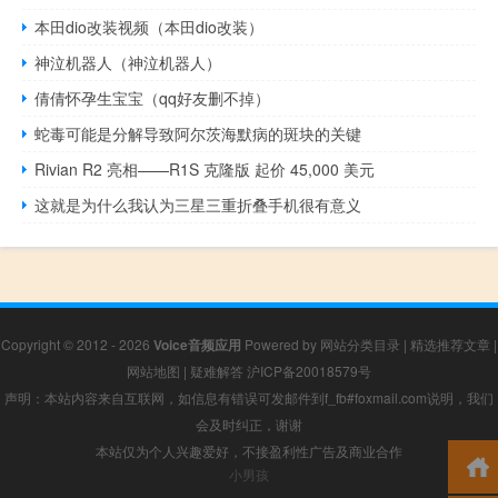
本田dio改装视频（本田dio改装）
神泣机器人（神泣机器人）
倩倩怀孕生宝宝（qq好友删不掉）
蛇毒可能是分解导致阿尔茨海默病的斑块的关键
Rivian R2 亮相——R1S 克隆版 起价 45,000 美元
这就是为什么我认为三星三重折叠手机很有意义
Copyright © 2012 - 2026
Voice音频应用
Powered by
网站分类目录
|
精选推荐文章
|
网站地图
|
疑难解答
沪ICP备20018579号
声明：本站内容来自互联网，如信息有错误可发邮件到f_fb#foxmail.com说明，我们
会及时纠正，谢谢
本站仅为个人兴趣爱好，不接盈利性广告及商业合作
小男孩