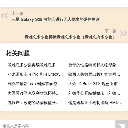
上一篇
三星 Galaxy S25 可能会进行无人要求的硬件更改
下一篇
意难忘多少集再续意难忘多少集（意难忘有多少集）
相关问题
意难忘多少集再续意难忘多少集（意难忘有多少集）
贾母的性格特点和人物形象（贾母的性格特点）
小米滑板车 4 Pro 和 4 Lite欧洲定价在新泄露中曝光
陕西人民教育出版社官方网站（陕西人民教育出版社练习册答案）
刘亦菲最新ins（刘亦菲qq空间）
大众 ID.Buzz GTX 现已上市 拥有 335 马力和全轮驱动
大秀哥vs马克亨利对战怀特家族（大秀哥vs马克亨利）
刘德华公开结婚始末（刘德华和谁结婚了）
乳腺癌：改进的动物模型开辟了新的治疗方法
这是诺基亚手机制造商 HMD 首款设备的抢先体验
☚