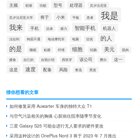
主频
型号
处理器
初潮
功能
宾夕法尼亚
我是
将于
小米
宾夕法尼亚大学
平板
患者
我来
智能手机
手机
机器人
抗体
握力
的人
法拉利
狗屁不通
电动摩托车
电脑
症状
的是
细胞
美元
睡眠
粘膜
纤维
结肠
肌肉
该公司
这一
膳食
自己的
自我介绍
西班牙
费尔
速度
这是
配备
风险
鲁迅
黑道
猜你想看的文章
如何修复采用 Auwarter 车身的独特大众 T1
与空气污染相关的胸痛 心脏病住院率随季节变化
三星 Galaxy S25 可能会进行无人要求的硬件更改
采用这种设计的 OnePlus Nord 3 将于 2023 年 7 月推出