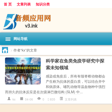
首 页
文章列表
知识分类
网站导航
>
作者“kx”的文章
科学家在鱼类免疫学研究中探
索未知领域
感染或免疫后，所有有颌脊椎动物都会
产生称为抗体的蛋白质，可以结合并中
和病原体。哺乳动物等温血物种中强烈
而持久的抗体反应是在次级淋巴微结构 (SLM) 中...
kx
04-06
0
835
文章列表