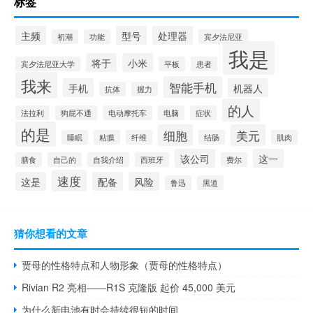
标签
主频
型号
处理器
初潮
功能
宾夕法尼亚
我是
将于
小米
宾夕法尼亚大学
平板
患者
我来
智能手机
手机
机器人
抗体
握力
的人
法拉利
狗屁不通
电动摩托车
电脑
症状
的是
细胞
美元
睡眠
粘膜
纤维
结肠
肌肉
该公司
这一
膳食
自己的
自我介绍
西班牙
费尔
速度
这是
配备
风险
鲁迅
黑道
猜你想看的文章
贾母的性格特点和人物形象（贾母的性格特点）
Rivian R2 亮相——R1S 克隆版 起价 45,000 美元
为什么新电池有时会持续很短的时间