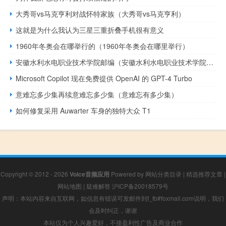
大秀哥vs马克亨利对战怀特家族（大秀哥vs马克亨利）
这就是为什么我认为三星三重折叠手机很有意义
1960年冬奥会在哪举行的（1960年冬奥会在哪里举行）
安徽水利水电职业技术学院邮编（安徽水利水电职业技术学院分数线）
Microsoft Copilot 现在免费提供 OpenAI 的 GPT-4 Turbo
意难忘多少集再续意难忘多少集（意难忘有多少集）
如何修复采用 Auwarter 车身的独特大众 T1
Copyright © 2012 - 2026
Voice音频应用
Powered by
网站分类目录
|
精选推荐文章
|
网站地图
|
疑难解答
沪ICP备20018579号
声明：本站内容来自互联网，如信息有错误可发邮件到f_fb#foxmail.com说明，我们
会及时纠正，谢谢
本站仅为个人兴趣爱好，不接盈利性广告及商业合作