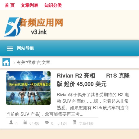
首 页
文章列表
知识分类
网站导航
>
有关“很难”的文章
Rivian R2 亮相——R1S 克隆
版 起价 45,000 美元
Rivian终于揭开了其备受期待的 R2 电
动 SUV 的面纱……嗯，它看起来非常
熟悉。如果您拥有 R1S(该汽车制造商
当前的 SUV 产品)，您可能需要再三考...
ri
04-06
0
124
文章列表