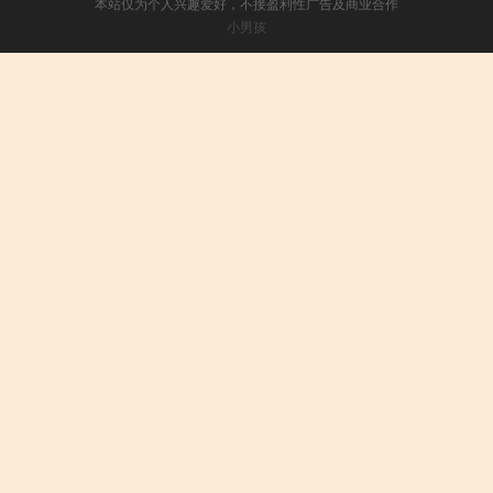
本站仅为个人兴趣爱好，不接盈利性广告及商业合作
小男孩