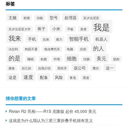
标签
主频
型号
处理器
初潮
功能
宾夕法尼亚
我是
将于
小米
宾夕法尼亚大学
平板
患者
我来
智能手机
手机
机器人
抗体
握力
的人
法拉利
狗屁不通
电动摩托车
电脑
症状
的是
细胞
美元
睡眠
粘膜
纤维
结肠
肌肉
该公司
这一
膳食
自己的
自我介绍
西班牙
费尔
速度
这是
配备
风险
鲁迅
黑道
猜你想看的文章
Rivian R2 亮相——R1S 克隆版 起价 45,000 美元
这就是为什么我认为三星三重折叠手机很有意义