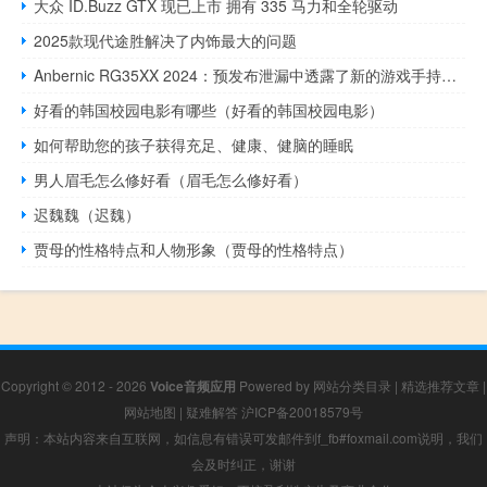
大众 ID.Buzz GTX 现已上市 拥有 335 马力和全轮驱动
2025款现代途胜解决了内饰最大的问题
Anbernic RG35XX 2024：预发布泄漏中透露了新的游戏手持设备
好看的韩国校园电影有哪些（好看的韩国校园电影）
如何帮助您的孩子获得充足、健康、健脑的睡眠
男人眉毛怎么修好看（眉毛怎么修好看）
迟魏魏（迟魏）
贾母的性格特点和人物形象（贾母的性格特点）
Copyright © 2012 - 2026
Voice音频应用
Powered by
网站分类目录
|
精选推荐文章
|
网站地图
|
疑难解答
沪ICP备20018579号
声明：本站内容来自互联网，如信息有错误可发邮件到f_fb#foxmail.com说明，我们
会及时纠正，谢谢