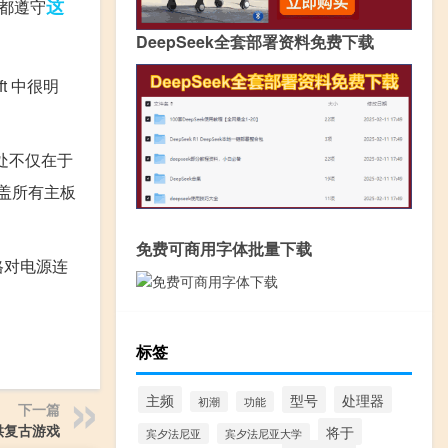
这
卡都遵守
DeepSeek全套部署资料免费下载
t 中很明
之处不仅在于
涵盖所有主板
免费可商用字体批量下载
格对电源连
标签
主频
型号
处理器
初潮
功能
下一篇
装提供复古游戏
将于
宾夕法尼亚
宾夕法尼亚大学