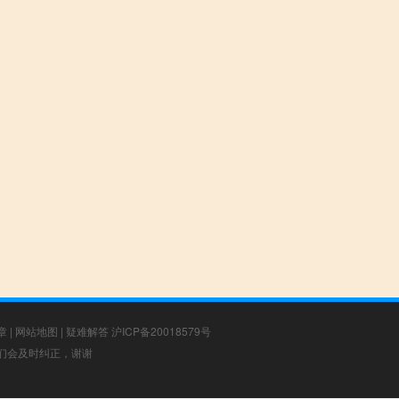
章
|
网站地图
|
疑难解答
沪ICP备20018579号
，我们会及时纠正，谢谢