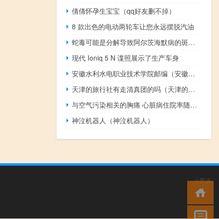
倩倩怀孕生宝宝（qq好友删不掉）
8 款出色的电动两轮车让您永远摆脱汽油
蛇毒可能是分解导致阿尔茨海默病的斑块的关键
现代 Ioniq 5 N 谍照展示了生产车身
安徽水利水电职业技术学院邮编（安徽水利水电职业技术学院分数线）
天津的旅行社有走清真团的吗（天津的旅行社）
与空气污染相关的胸痛 心脏病住院率随季节变化
神泣机器人（神泣机器人）
小男孩