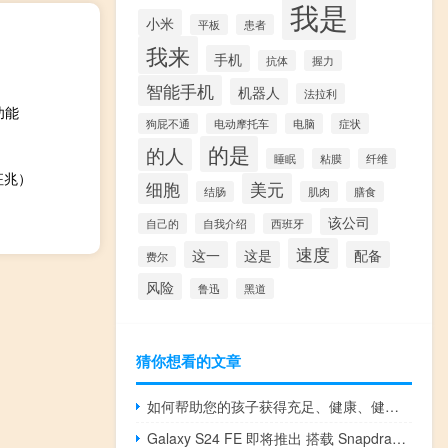
我是
小米
平板
患者
我来
手机
抗体
握力
智能手机
机器人
法拉利
功能
狗屁不通
电动摩托车
电脑
症状
的是
的人
睡眠
粘膜
纤维
征兆）
细胞
美元
结肠
肌肉
膳食
该公司
自己的
自我介绍
西班牙
速度
这一
这是
配备
费尔
风险
鲁迅
黑道
猜你想看的文章
如何帮助您的孩子获得充足、健康、健脑的睡眠
Galaxy S24 FE 即将推出 搭载 Snapdragon 8 Gen 3 Exynos 2400