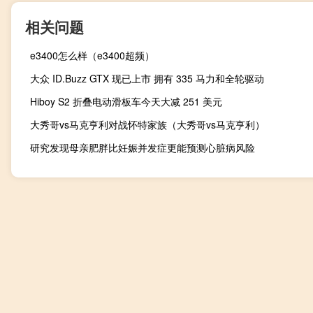
相关问题
e3400怎么样（e3400超频）
大众 ID.Buzz GTX 现已上市 拥有 335 马力和全轮驱动
Hiboy S2 折叠电动滑板车今天大减 251 美元
大秀哥vs马克亨利对战怀特家族（大秀哥vs马克亨利）
研究发现母亲肥胖比妊娠并发症更能预测心脏病风险