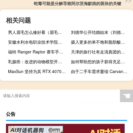
蛇毒可能是分解导致阿尔茨海默病的斑块的关键
相关问题
男人眉毛怎么修好看（眉毛怎么修好看）
刘德华公开结婚始末（刘德华和谁结婚了）
安徽水利水电职业技术学院邮编（安徽水利水电职业技术学院分数线）
摄入更多的单不饱和脂肪酸可以将患心脏病的风险降低26%
福特 Ranger Raptor 赛车手将在杯赛日揭晓
天津的旅行社有走清真团的吗（天津的旅行社）
乳腺癌：改进的动物模型开辟了新的治疗方法
如何帮助您的孩子获得充足、健康、健脑的睡眠
MaxSun 坚持为其 RTX 4070 SUPER GPU 使用双 8 针电源连接器
由于二手车需求萎缩 Carvana 因亏损超出预期而下滑
☚
公告