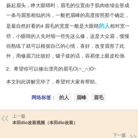
扬起眉头，睁大眼睛时，眉毛的位置由于肌肉收缩会形成
一条与眉形相似的沟，一般把眉峰的高度按照那个确定，
的人
是最自然好看的4 眉毛的宽度一般是大眼睛
相对宽一
些，小眼睛的人先对细一些先这么修，这是大众眉，慢慢
你熟练了就可以根据自己的心情，喜好，改变眉形了此
外，用修眉刀比较好，镊子拔的话，容易使上眼皮松弛
2、希望你可以修出漂亮的眉毛O(∩_∩)O~
本文到此讲解完毕了，希望对大家有帮助。
网络标签：
的人
眉峰
眉毛
上一篇
本田dio改装视频（本田dio改装）
下一篇