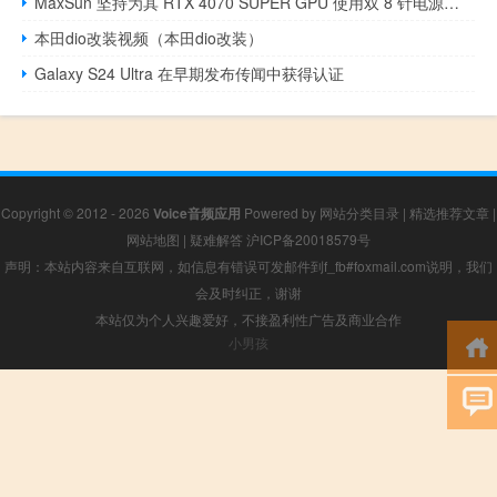
MaxSun 坚持为其 RTX 4070 SUPER GPU 使用双 8 针电源连接器
本田dio改装视频（本田dio改装）
Galaxy S24 Ultra 在早期发布传闻中获得认证
Copyright © 2012 - 2026
Voice音频应用
Powered by
网站分类目录
|
精选推荐文章
|
网站地图
|
疑难解答
沪ICP备20018579号
声明：本站内容来自互联网，如信息有错误可发邮件到f_fb#foxmail.com说明，我们
会及时纠正，谢谢
本站仅为个人兴趣爱好，不接盈利性广告及商业合作
小男孩