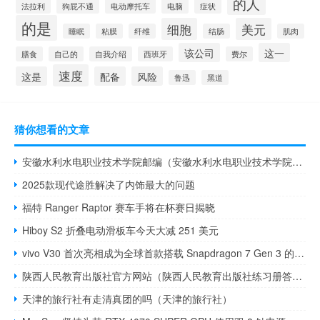
的人
法拉利
狗屁不通
电动摩托车
电脑
症状
的是
细胞
美元
睡眠
粘膜
纤维
结肠
肌肉
该公司
这一
膳食
自己的
自我介绍
西班牙
费尔
速度
这是
配备
风险
鲁迅
黑道
猜你想看的文章
安徽水利水电职业技术学院邮编（安徽水利水电职业技术学院分数线）
2025款现代途胜解决了内饰最大的问题
福特 Ranger Raptor 赛车手将在杯赛日揭晓
Hiboy S2 折叠电动滑板车今天大减 251 美元
vivo V30 首次亮相成为全球首款搭载 Snapdragon 7 Gen 3 的智能手机
陕西人民教育出版社官方网站（陕西人民教育出版社练习册答案）
天津的旅行社有走清真团的吗（天津的旅行社）