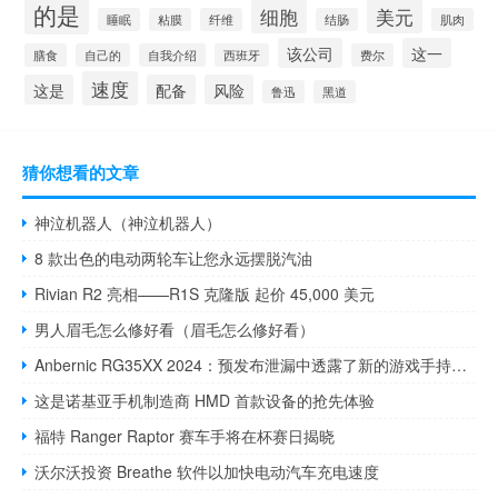
的是
细胞
美元
睡眠
粘膜
纤维
结肠
肌肉
该公司
这一
膳食
自己的
自我介绍
西班牙
费尔
速度
这是
配备
风险
鲁迅
黑道
猜你想看的文章
神泣机器人（神泣机器人）
8 款出色的电动两轮车让您永远摆脱汽油
Rivian R2 亮相——R1S 克隆版 起价 45,000 美元
男人眉毛怎么修好看（眉毛怎么修好看）
Anbernic RG35XX 2024：预发布泄漏中透露了新的游戏手持设备
这是诺基亚手机制造商 HMD 首款设备的抢先体验
福特 Ranger Raptor 赛车手将在杯赛日揭晓
沃尔沃投资 Breathe 软件以加快电动汽车充电速度