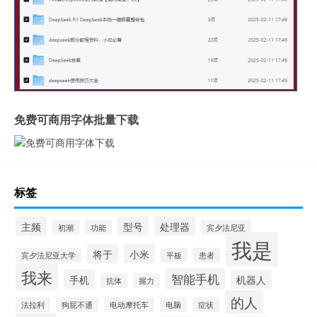
免费可商用字体批量下载
标签
主频
型号
处理器
初潮
功能
宾夕法尼亚
我是
将于
小米
宾夕法尼亚大学
平板
患者
我来
智能手机
手机
机器人
抗体
握力
的人
法拉利
狗屁不通
电动摩托车
电脑
症状