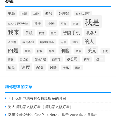
标签
主频
型号
处理器
初潮
功能
宾夕法尼亚
我是
将于
小米
宾夕法尼亚大学
平板
患者
我来
智能手机
手机
机器人
抗体
握力
的人
法拉利
狗屁不通
电动摩托车
电脑
症状
的是
细胞
美元
睡眠
粘膜
纤维
结肠
肌肉
该公司
这一
膳食
自己的
自我介绍
西班牙
费尔
速度
这是
配备
风险
鲁迅
黑道
猜你想看的文章
为什么新电池有时会持续很短的时间
男人眉毛怎么修好看（眉毛怎么修好看）
采用这种设计的 OnePlus Nord 3 将于 2023 年 7 月推出