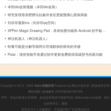
本田dio改装视频（本田dio改装）
研究发现母亲肥胖比妊娠并发症更能预测心脏病风险
刘亦菲最新ins（刘亦菲qq空间）
XPPen Magic Drawing Pad：具有绘图功能和 Android 的平板电脑
神泣机器人（神泣机器人）
蛇毒可能是分解导致阿尔茨海默病的斑块的关键
Polar：现有智能手表通过软件更新免费获得高级型号的新功能
Copyright © 2012 - 2026
Voice音频应用
Powered by
网站分类目录
|
精选推荐文章
|
网站地图
|
疑难解答
沪ICP备20018579号
声明：本站内容来自互联网，如信息有错误可发邮件到f_fb#foxmail.com说明，我们
会及时纠正，谢谢
本站仅为个人兴趣爱好，不接盈利性广告及商业合作